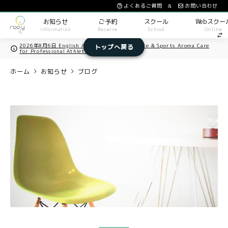
よくあるご質問 &
お問い合わせ
お知らせ
ご予約
スクール
Webスクー
Information
Reserve
School
Online
2026年8月6日 English Available / Acupuncture & Sports Aroma Care
トップへ戻る
for Professional Athletes in Osaka
ホーム
お知らせ
ブログ