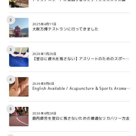
とは?
2025年4月11日
大阪万博テストランに行ってきました
2026年1月26日
【翌日に疲れを残さない】アスリートのためのスポーツ
アロマ:疲労回復を早める3つの理由
2026年8月6日
English Available / Acupuncture & Sports Aroma C
are for Professional Athletes in Osaka
2026年4月28日
筋肉疲労を翌日に残さないための最適なリカバリー方法