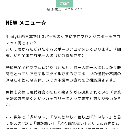
ブログ
公開日: 2019.2.11
NEW メニュー☆
Rootyは西日本ではスポーツのケアにアロマ!?とかスポーツアロ
マって何ですか?
という頃からただひたすらスポーツアロマをしております。（関
東、いや全国的な第一人者は私の恩師です）
特に完全予約制でご紹介がほとんど、お一人お一人にしっかり時
間をとってケアをするスタイルですのでスポーツの怪我や不調の
みならず色んなお体、お心の不調やお疲れをご相談頂きます。
男性も女性も現代社会で忙しく働きながら邁進されている（専業
主婦の方も働くというカテゴリーに入ってます）方々が多いから
か
ここ数年で「多いな～」「なんとかして差し上げたいな～」と思
う訴えの1つに「頭が痛い」「よく眠れない」といったお声があ