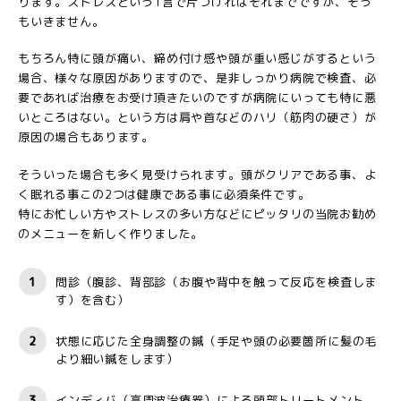
ります。ストレスという1言で片づければそれまでですが、そう
もいきません。
もちろん特に頭が痛い、締め付け感や頭が重い感じがするという
場合、様々な原因がありますので、是非しっかり病院で検査、必
要であれば治療をお受け頂きたいのですが病院にいっても特に悪
いところはない。という方は肩や首などのハリ（筋肉の硬さ）が
原因の場合もあります。
そういった場合も多く見受けられます。頭がクリアである事、よ
く眠れる事この2つは健康である事に必須条件です。
特にお忙しい方やストレスの多い方などにピッタリの当院お勧め
のメニューを新しく作りました。
問診（腹診、背部診（お腹や背中を触って反応を検査しま
す）を含む）
状態に応じた全身調整の鍼（手足や頭の必要箇所に髪の毛
より細い鍼をします）
インディバ（高周波治療器）による頭部トリートメント