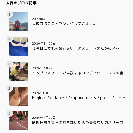
人気のブログ記事
2025年4月11日
大阪万博テストランに行ってきました
2026年1月26日
【翌日に疲れを残さない】アスリートのためのスポー
ツアロマ:疲労回復を早める3つの理由
2026年3月29日
トップアスリートが実践するコンディショニングの裏
側とは?
2026年8月6日
English Available / Acupuncture & Sports Aroma
Care for Professional Athletes in Osaka
2026年4月28日
筋肉疲労を翌日に残さないための最適なリカバリー方
法