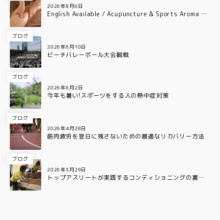
2026年8月6日
English Available / Acupuncture & Sports Aroma Ca
re for Professional Athletes in Osaka
ブログ
2026年6月10日
ビーチバレーボール大会観戦
ブログ
2026年6月2日
今年も暑い!スポーツをする人の熱中症対策
ブログ
2026年4月28日
筋肉疲労を翌日に残さないための最適なリカバリー方法
ブログ
2026年3月29日
トップアスリートが実践するコンディショニングの裏側
とは?