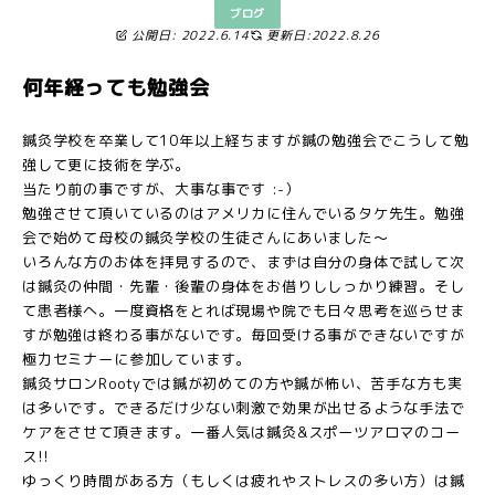
ブログ
公開日: 2022.6.14
更新日:2022.8.26
何年経っても勉強会
鍼灸学校を卒業して10年以上経ちますが鍼の勉強会でこうして勉
強して更に技術を学ぶ。
当たり前の事ですが、大事な事です :-）
勉強させて頂いているのはアメリカに住んでいるタケ先生。勉強
会で始めて母校の鍼灸学校の生徒さんにあいました～
いろんな方のお体を拝見するので、まずは自分の身体で試して次
は鍼灸の仲間・先輩・後輩の身体をお借りししっかり練習。そし
て患者様へ。一度資格をとれば現場や院でも日々思考を巡らせま
すが勉強は終わる事がないです。毎回受ける事ができないですが
極力セミナーに参加しています。
鍼灸サロンRootyでは鍼が初めての方や鍼が怖い、苦手な方も実
は多いです。できるだけ少ない刺激で効果が出せるような手法で
ケアをさせて頂きます。一番人気は鍼灸&スポーツアロマのコー
ス!!
ゆっくり時間がある方（もしくは疲れやストレスの多い方）は鍼