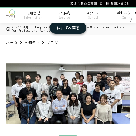
よくあるご質問 &
お問い合わせ
お知らせ
ご予約
スクール
Webスクー
Information
Reserve
School
Online
2026年8月6日 English Available / Acupuncture & Sports Aroma Care
トップへ戻る
for Professional Athletes in Osaka
ホーム
お知らせ
ブログ