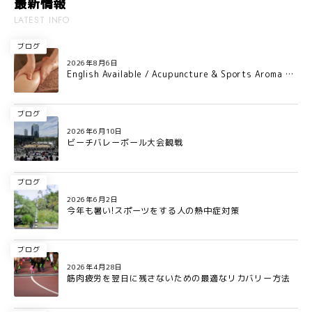
最新情報
LATEST INFO
ブログ
2026年8月6日
English Available / Acupuncture & Sports Aroma Ca
re for Professional Athletes in Osaka
ブログ
2026年6月10日
ビーチバレーボール大会観戦
ブログ
2026年6月2日
今年も暑い!スポーツをする人の熱中症対策
ブログ
2026年4月28日
筋肉疲労を翌日に残さないための最適なリカバリー方法