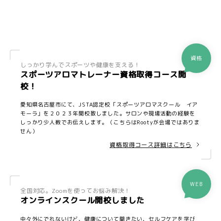
資格
しっかり学んでスポーツや健康を支える！
スポーツアロマトレーナー資格取得コース開
校！
愛知県名古屋市にて、JSTA認定校「スポーツアロマスクール イア
モーラ」を２０２３年開校致しました。サロンや現場活動の経験を
しっかり少人数でお伝えします。（こちらはRootyが会場ではありま
せん）
資格取得コース詳細はこちら
WEB
全国対応。Zoomを使ってお悩み解決！
オンラインスクール開校しました
中々外にでれないけど、健康について聞きたい、セルフケアを学び