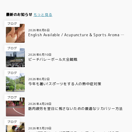
最新のお知らせ
もっと見る
ブログ
2026年8月6日
English Available / Acupuncture & Sports Aroma Ca
re for Professional Athletes in Osaka
ブログ
2026年6月10日
ビーチバレーボール大会観戦
ブログ
2026年6月2日
今年も暑い!スポーツをする人の熱中症対策
ブログ
2026年4月28日
筋肉疲労を翌日に残さないための最適なリカバリー方法
ブログ
2026年3月29日