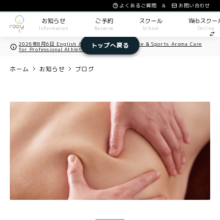
よくあるご質問 &
お問い合わせ
お知らせ
ご予約
スクール
Webスクー
Information
Reserve
School
Online
2026年8月6日 English Available / Acupuncture & Sports Aroma Care
トップへ戻る
for Professional Athletes in Osaka
ホーム
お知らせ
ブログ